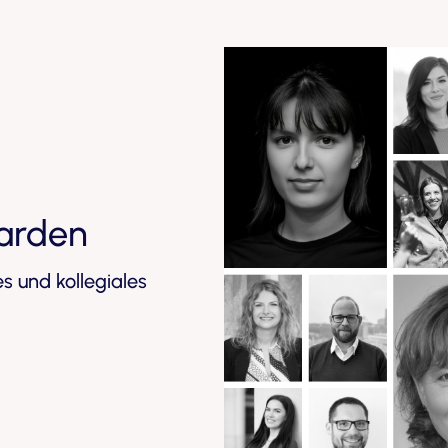
arden
s und kollegiales