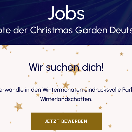
Jobs
ote der Christmas Garden Deu
Wir suchen dich!
erwandle in den Wintermonaten eindrucksvolle Park
Winterlandschaften.
JETZT BEWERBEN